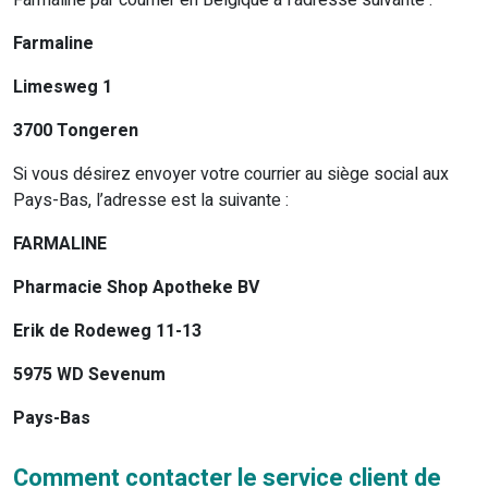
Farmaline par courrier en Belgique à l’adresse suivante :
Farmaline
Limesweg 1
3700 Tongeren
Si vous désirez envoyer votre courrier au siège social aux
Pays-Bas, l’adresse est la suivante :
FARMALINE
Pharmacie Shop Apotheke BV
Erik de Rodeweg 11-13
5975 WD Sevenum
Pays-Bas
Comment contacter le service client de