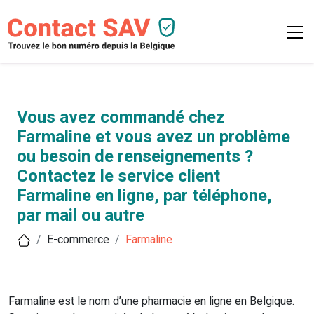
Vous avez commandé chez
Farmaline et vous avez un problème
ou besoin de renseignements ?
Contactez le service client
Farmaline en ligne, par téléphone,
par mail ou autre
E-commerce
Farmaline
Farmaline est le nom d’une pharmacie en ligne en Belgique.