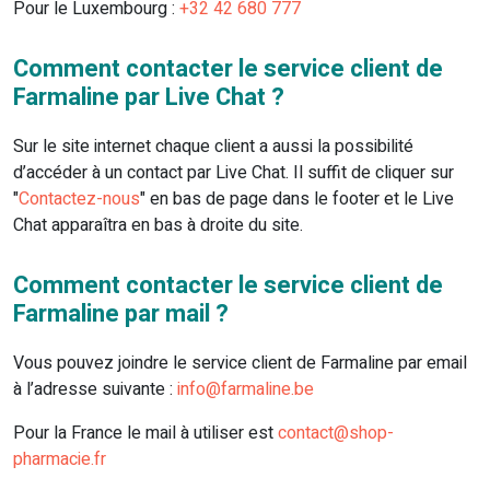
Pour le Luxembourg :
+32 42 680 777
Comment contacter le service client de
Farmaline par Live Chat ?
Sur le site internet chaque client a aussi la possibilité
d’accéder à un contact par Live Chat. Il suffit de cliquer sur
"
Contactez-nous
" en bas de page dans le footer et le Live
Chat apparaîtra en bas à droite du site.
Comment contacter le service client de
Farmaline par mail ?
Vous pouvez joindre le service client de Farmaline par email
à l’adresse suivante :
info@farmaline.be
Pour la France le mail à utiliser est
contact@shop-
pharmacie.fr