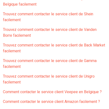
Belgique facilement
Trouvez comment contacter le service client de Shein
facilement
Trouvez comment contacter le service client de Vanden
Borre facilement
Trouvez comment contacter le service client de Back Market
facilement
Trouvez comment contacter le service client de Gamma
facilement
Trouvez comment contacter le service client de Unigro
facilement
Comment contacter le service client Veepee en Belgique ?
Comment contacter le service client Amazon facilement ?