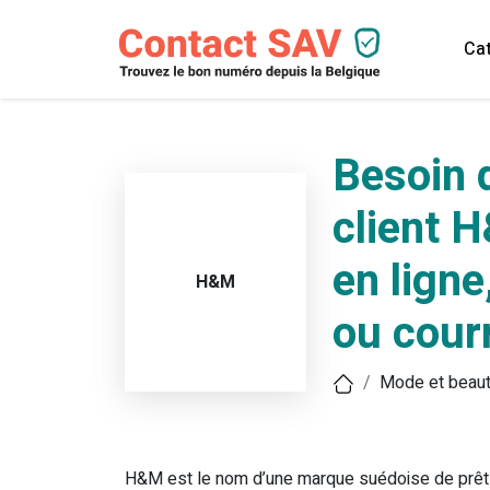
Cat
Besoin d
client 
en ligne
H&M
ou courr
Mode et beau
H&M est le nom d’une marque suédoise de prêt