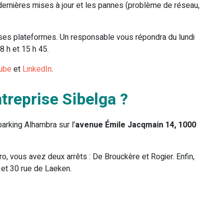
s dernières mises à jour et les pannes (problème de réseau,
ses plateformes. Un responsable vous répondra du lundi
8 h et 15 h 45.
ube
et
LinkedIn
.
treprise Sibelga ?
parking Alhambra sur l’
avenue Émile Jacqmain 14, 1000
ro, vous avez deux arrêts : De Brouckère et Rogier. Enfin,
 et 30 rue de Laeken.